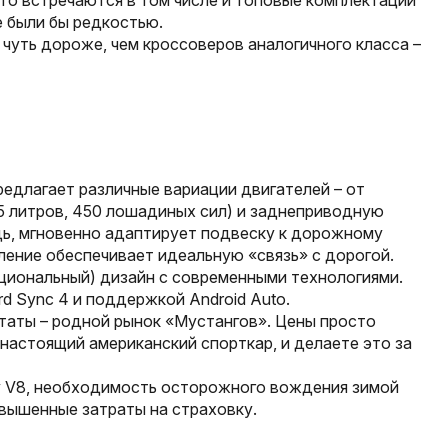
сто встречаются в том числе и топовые комплектации
е были бы редкостью.
чуть дороже, чем кроссоверов аналогичного класса –
редлагает различные вариации двигателей – от
(5 литров, 450 лошадиных сил) и заднеприводную
дь, мгновенно адаптирует подвеску к дорожному
ление обеспечивает идеальную «связь» с дорогой.
оциональный) дизайн с современными технологиями.
rd Sync 4 и поддержкой Android Auto.
аты – родной рынок «Мустангов». Цены просто
настоящий американский спорткар, и делаете это за
у V8, необходимость осторожного вождения зимой
вышенные затраты на страховку.