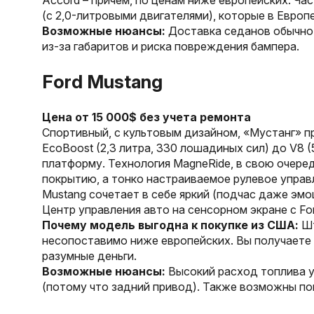
Accord – причем, по ценам ниже европейских. Ча
(с 2,0-литровыми двигателями), которые в Европ
Возможные нюансы:
Доставка седанов обычно 
из-за габаритов и риска повреждения бампера.
Ford Mustang
Цена от 15 000$ без учета ремонта
Спортивный, с культовым дизайном, «Мустанг» п
EcoBoost (2,3 литра, 330 лошадиных сил) до V8 
платформу. Технология MagneRide, в свою очере
покрытию, а тонко настраиваемое рулевое управ
Mustang сочетает в себе яркий (подчас даже эм
Центр управления авто на сенсорном экране с Fo
Почему модель выгодна к покупке из США:
Шт
несопоставимо ниже европейских. Вы получаете 
разумные деньги.
Возможные нюансы:
Высокий расход топлива 
(потому что задний привод). Также возможны по