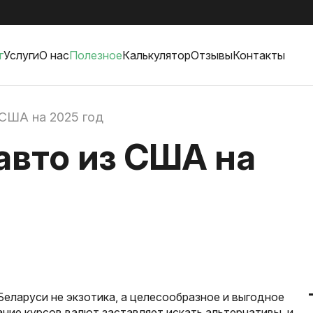
г
Услуги
О нас
Полезное
Калькулятор
Отзывы
Контакты
 США на 2025 год
авто из США на
еларуси не экзотика, а целесообразное и выгодное
ние курсов валют заставляет искать альтернативы, и